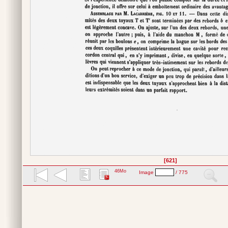
[621]
46Mo
Image
/ 775