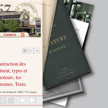
Contacts
nstruction des
tuent, types et
oteurs, les
ismes. Texte.
ne
Armengaud
, 1863, 727 pages