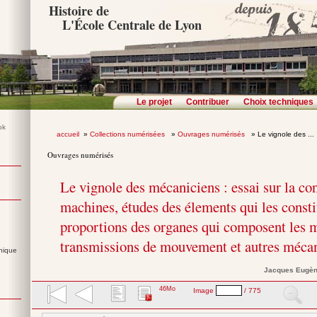
Histoire de
L'École Centrale de Lyon
Le projet
Contribuer
Choix techniques
accueil
»
Collections numérisées
»
Ouvrages numérisés
» Le vignole des ...
Ouvrages numérisés
Le vignole des mécaniciens : essai sur la co
machines, études des élements qui les consti
proportions des organes qui composent les m
transmissions de mouvement et autres mécan
nique
Jacques Eugè
46Mo
Image
/ 775