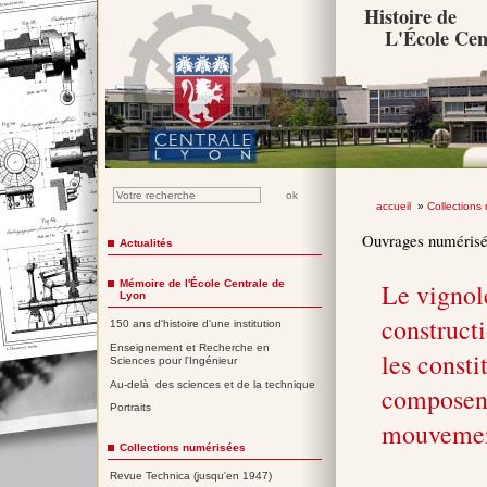
Histoire de
L'École Cen
accueil
»
Collections
Ouvrages numéris
Actualités
Mémoire de l'École Centrale de
Le vignole
Lyon
construct
150 ans d'histoire d'une institution
Enseignement et Recherche en
les consti
Sciences pour l'Ingénieur
Au-delà des sciences et de la technique
composent
Portraits
mouvement
Collections numérisées
Revue Technica (jusqu'en 1947)