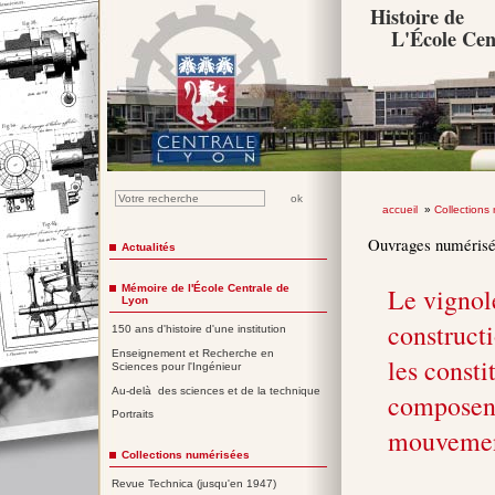
Histoire de
L'École Cen
accueil
»
Collections
Ouvrages numéris
Actualités
Mémoire de l'École Centrale de
Le vignole
Lyon
construct
150 ans d'histoire d'une institution
Enseignement et Recherche en
les consti
Sciences pour l'Ingénieur
Au-delà des sciences et de la technique
composent
Portraits
mouvement
Collections numérisées
Revue Technica (jusqu'en 1947)