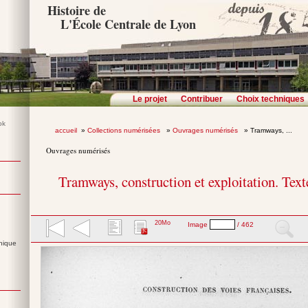
Histoire de
L'École Centrale de Lyon
Le projet
Contribuer
Choix techniques
accueil
»
Collections numérisées
»
Ouvrages numérisés
» Tramways, ...
Ouvrages numérisés
Tramways, construction et exploitation. Text
20Mo
Image
/ 462
nique