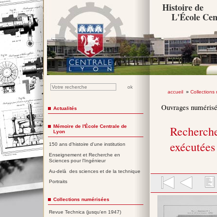
Histoire de
L'École Cen
accueil
»
Collections
Ouvrages numéris
Actualités
Mémoire de l'École Centrale de
Recherches
Lyon
exécutées 
150 ans d'histoire d'une institution
Enseignement et Recherche en
Sciences pour l'Ingénieur
Au-delà des sciences et de la technique
Portraits
Collections numérisées
Revue Technica (jusqu'en 1947)