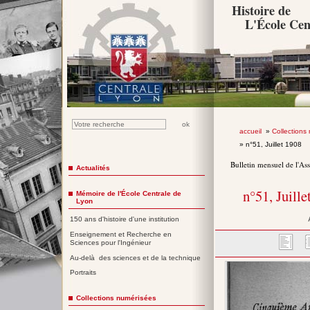
Histoire de
L'École Cen
accueil
»
Collections
» n°51, Juillet 1908
Bulletin mensuel de l'As
Actualités
n°51, Juille
Mémoire de l'École Centrale de
Lyon
150 ans d'histoire d'une institution
Enseignement et Recherche en
Sciences pour l'Ingénieur
Au-delà des sciences et de la technique
Portraits
Collections numérisées