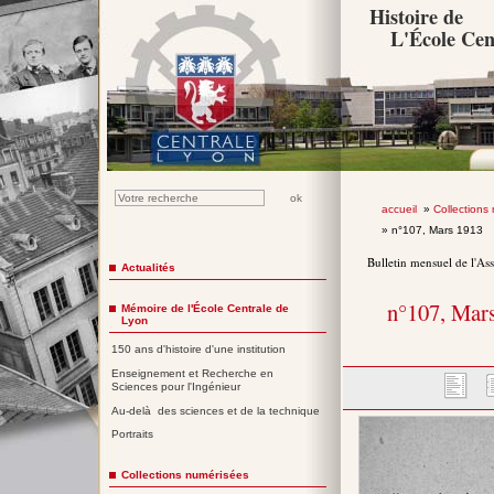
Histoire de
L'École Cen
accueil
»
Collections
» n°107, Mars 1913
Bulletin mensuel de l'As
Actualités
n°107, Mar
Mémoire de l'École Centrale de
Lyon
150 ans d'histoire d'une institution
Enseignement et Recherche en
Sciences pour l'Ingénieur
Au-delà des sciences et de la technique
Portraits
Collections numérisées