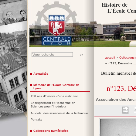
Histoire de
L'École Cen
accueil
»
Collections
» n°123, Décembre ..
Bulletin mensuel d
Actualités
Mémoire de l'École Centrale de
n°123, D
Lyon
150 ans d'histoire d'une institution
Association des Anci
Enseignement et Recherche en
Sciences pour l'Ingénieur
Au-delà des sciences et de la technique
Portraits
Collections numérisées