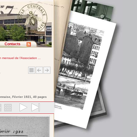
Contacts
in mensuel de l'Association ...
e
onnaise
, Février 1921, 40 pages