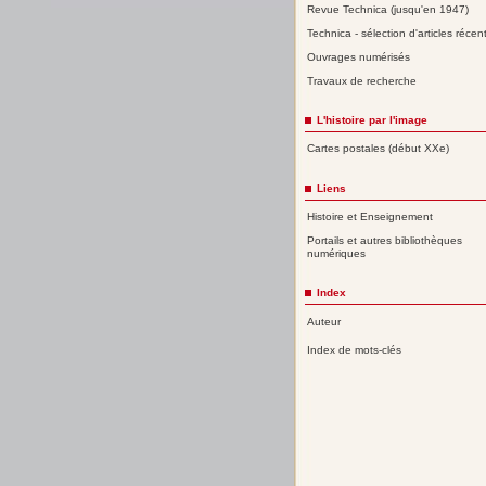
Revue Technica (jusqu'en 1947)
Technica - sélection d'articles récen
Ouvrages numérisés
Travaux de recherche
L'histoire par l'image
Cartes postales (début XXe)
Liens
Histoire et Enseignement
Portails et autres bibliothèques
numériques
Index
Auteur
Index de mots-clés