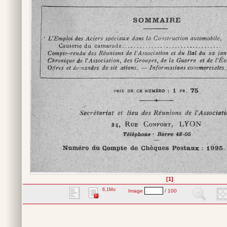
[1]
6,1Mo
Image
/ 100