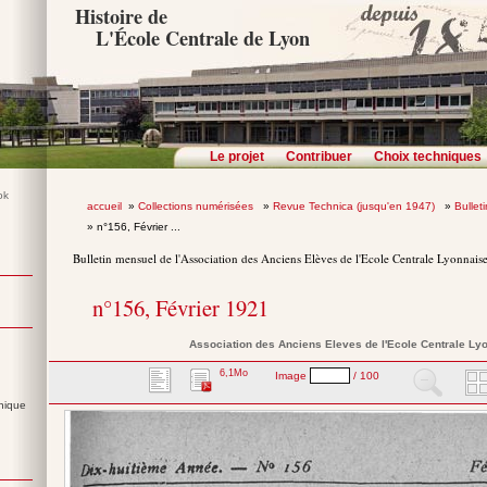
Histoire de
L'École Centrale de Lyon
Le projet
Contribuer
Choix techniques
accueil
»
Collections numérisées
»
Revue Technica (jusqu'en 1947)
»
Bullet
» n°156, Février ...
Bulletin mensuel de l'Association des Anciens Elèves de l'Ecole Centrale Lyonnais
n°156, Février 1921
Association des Anciens Eleves de l'Ecole Centrale Ly
6,1Mo
Image
/ 100
nique