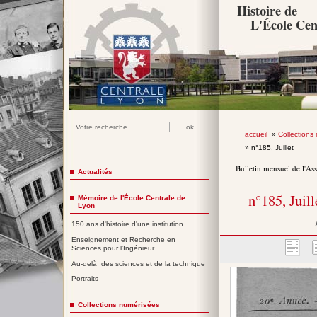
Histoire de
L'École Cen
accueil
»
Collections
» n°185, Juillet
Bulletin mensuel de l'As
Actualités
n°185, Juil
Mémoire de l'École Centrale de
Lyon
150 ans d'histoire d'une institution
Enseignement et Recherche en
Sciences pour l'Ingénieur
Au-delà des sciences et de la technique
Portraits
Collections numérisées