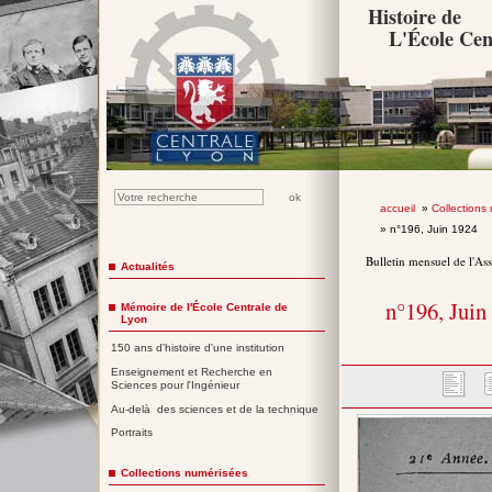
Histoire de
L'École Cen
accueil
»
Collections
» n°196, Juin 1924
Bulletin mensuel de l'As
Actualités
n°196, Juin
Mémoire de l'École Centrale de
Lyon
150 ans d'histoire d'une institution
Enseignement et Recherche en
Sciences pour l'Ingénieur
Au-delà des sciences et de la technique
Portraits
Collections numérisées