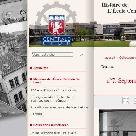
Histoire de
L'École Cen
accueil
»
Collections
Technica
Actualités
n°7, Septe
Mémoire de l'École Centrale de
Lyon
150 ans d'histoire d'une institution
Enseignement et Recherche en
Sciences pour l'Ingénieur
Au-delà des sciences et de la technique
Portraits
Collections numérisées
Revue Technica (jusqu'en 1947)