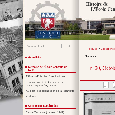
Histoire de
L'École Cen
accueil
»
Collections
Technica
Actualités
n°20, Octo
Mémoire de l'École Centrale de
Lyon
150 ans d'histoire d'une institution
Enseignement et Recherche en
Sciences pour l'Ingénieur
Au-delà des sciences et de la technique
Portraits
Collections numérisées
Revue Technica (jusqu'en 1947)