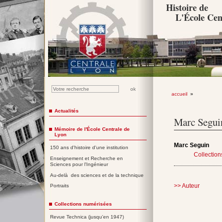
Histoire de
L'École Cen
accueil
»
Actualités
Marc
Segui
Mémoire de l'École Centrale de
Lyon
Marc
Seguin
150 ans d'histoire d'une institution
Collectio
Enseignement et Recherche en
Sciences pour l'Ingénieur
Au-delà des sciences et de la technique
>> Auteur
Portraits
Collections numérisées
Revue Technica (jusqu'en 1947)