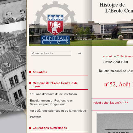
Histoire de
L'École Cen
accueil
»
Collections
» n°52, Août 1908
Bulletin mensuel de l'As
Actualités
n°52, Août
Mémoire de l'École Centrale de
Lyon
150 ans d'histoire d'une institution
Enseignement et Recherche en
";} else{ echo $zoomP; } ?>
Sciences pour l'Ingénieur
Au-delà des sciences et de la technique
Portraits
Collections numérisées