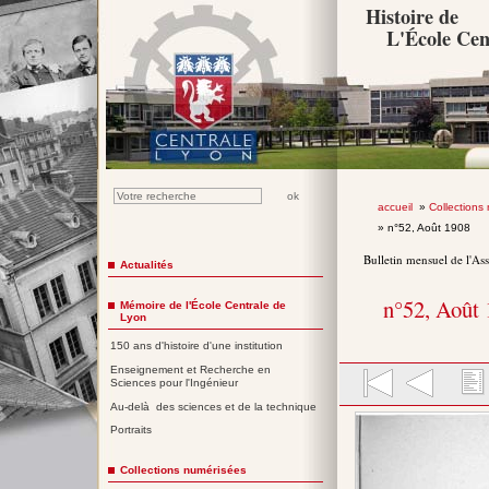
Histoire de
L'École Cen
accueil
»
Collections
» n°52, Août 1908
Bulletin mensuel de l'As
Actualités
n°52, Août
Mémoire de l'École Centrale de
Lyon
150 ans d'histoire d'une institution
Enseignement et Recherche en
Sciences pour l'Ingénieur
Au-delà des sciences et de la technique
Portraits
Collections numérisées