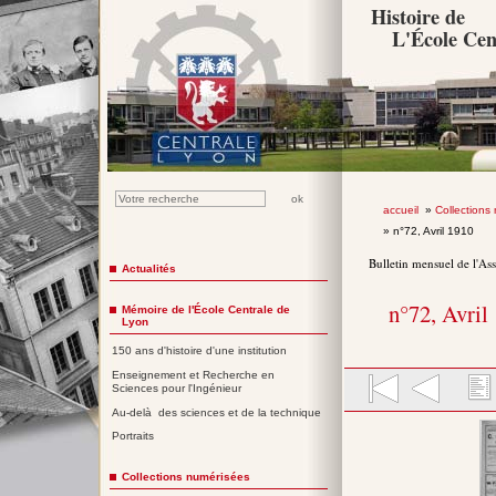
Histoire de
L'École Cen
accueil
»
Collections
» n°72, Avril 1910
Bulletin mensuel de l'As
Actualités
n°72, Avril
Mémoire de l'École Centrale de
Lyon
150 ans d'histoire d'une institution
Enseignement et Recherche en
Sciences pour l'Ingénieur
Au-delà des sciences et de la technique
Portraits
Collections numérisées