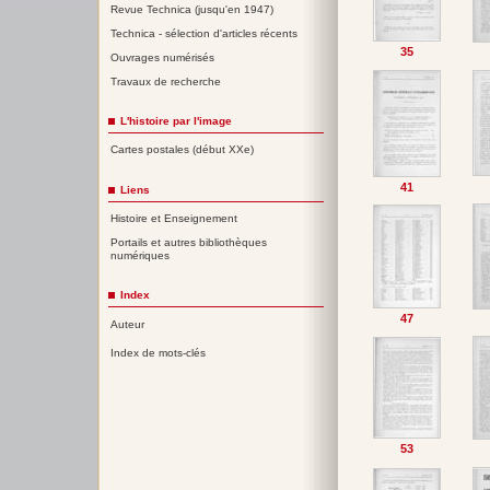
Revue Technica (jusqu'en 1947)
Technica - sélection d'articles récents
35
Ouvrages numérisés
Travaux de recherche
L'histoire par l'image
Cartes postales (début XXe)
41
Liens
Histoire et Enseignement
Portails et autres bibliothèques
numériques
Index
47
Auteur
Index de mots-clés
53