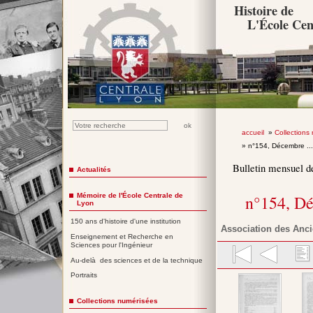
Histoire de
L'École Cen
accueil
»
Collections
» n°154, Décembre ..
Bulletin mensuel d
Actualités
Mémoire de l'École Centrale de
n°154, D
Lyon
150 ans d'histoire d'une institution
Association des Anci
Enseignement et Recherche en
Sciences pour l'Ingénieur
Au-delà des sciences et de la technique
Portraits
Collections numérisées