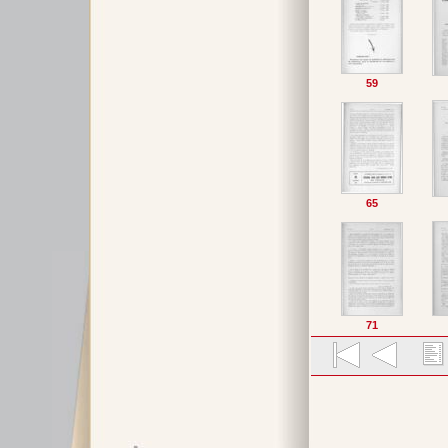
59
65
71