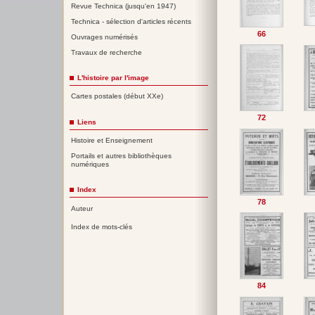
Revue Technica (jusqu'en 1947)
Technica - sélection d'articles récents
66
Ouvrages numérisés
Travaux de recherche
L'histoire par l'image
Cartes postales (début XXe)
72
Liens
Histoire et Enseignement
Portails et autres bibliothèques
numériques
Index
78
Auteur
Index de mots-clés
84