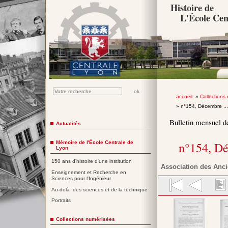
Histoire de
L'École Cen
accueil
»
Collections
» n°154, Décembre ..
Bulletin mensuel d
Actualités
Mémoire de l'École Centrale de
n°154, D
Lyon
150 ans d'histoire d'une institution
Association des Anci
Enseignement et Recherche en
Sciences pour l'Ingénieur
Au-delà des sciences et de la technique
Portraits
Collections numérisées