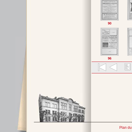
90
96
Plan du 