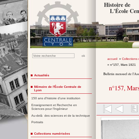
Histoire de
L'École Cen
accueil
»
Collections
» n°157, Mars 1921
Bulletin mensuel de l'As
Actualités
n°157, Mar
Mémoire de l'École Centrale de
Lyon
150 ans d'histoire d'une institution
Enseignement et Recherche en
Sciences pour l'Ingénieur
Au-delà des sciences et de la technique
Portraits
Collections numérisées