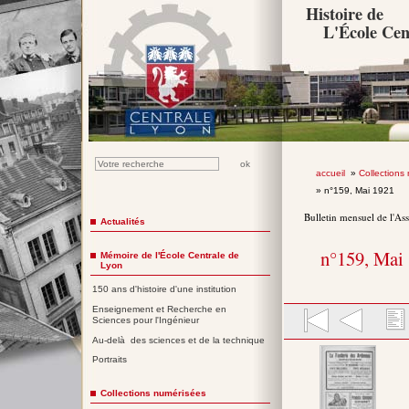
Histoire de
L'École Cen
accueil
»
Collections
» n°159, Mai 1921
Bulletin mensuel de l'As
Actualités
n°159, Mai
Mémoire de l'École Centrale de
Lyon
150 ans d'histoire d'une institution
Enseignement et Recherche en
Sciences pour l'Ingénieur
Au-delà des sciences et de la technique
Portraits
Collections numérisées