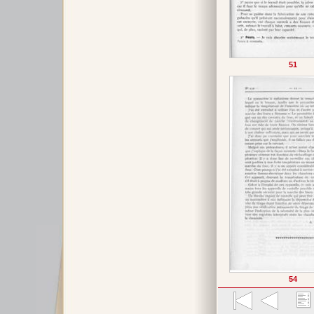
51
54