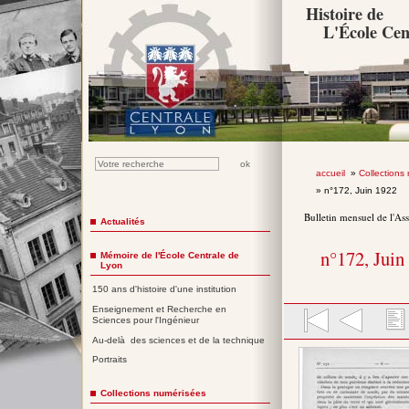
Histoire de
L'École Cen
accueil
»
Collections
» n°172, Juin 1922
Bulletin mensuel de l'As
Actualités
n°172, Juin
Mémoire de l'École Centrale de
Lyon
150 ans d'histoire d'une institution
Enseignement et Recherche en
Sciences pour l'Ingénieur
Au-delà des sciences et de la technique
Portraits
Collections numérisées