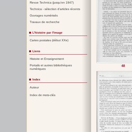
Revue Technica (jusqu'en 1947)
Technica - sélection d'articles récents
Ouvrages numérisés
Travaux de recherche
L'histoire par l'image
Cartes postales (début XXe)
Liens
Histoire et Enseignement
Portails et autres bibliothèques
48
numériques
Index
Auteur
Index de mots-clés