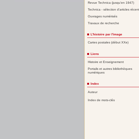
Revue Technica (jusqu'en 1947)
Technica - sélection d'articles récen
Ouvrages numérisés
Travaux de recherche
L'histoire par l'image
Cartes postales (début XXe)
Liens
Histoire et Enseignement
Portails et autres bibliothèques
numériques
Index
Auteur
Index de mots-clés