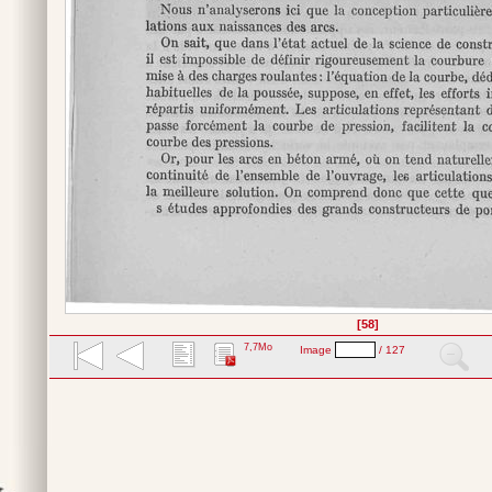
[58]
7,7Mo
Image
/ 127