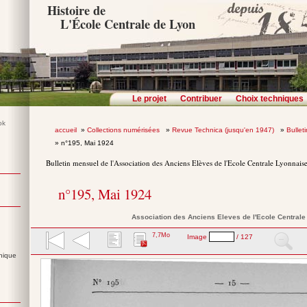
Histoire de
L'École Centrale de Lyon
Le projet
Contribuer
Choix techniques
accueil
»
Collections numérisées
»
Revue Technica (jusqu'en 1947)
»
Bullet
» n°195, Mai 1924
Bulletin mensuel de l'Association des Anciens Elèves de l'Ecole Centrale Lyonnais
n°195, Mai 1924
Association des Anciens Eleves de l'Ecole Central
7,7Mo
Image
/ 127
nique