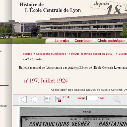
Histoire de
L'École Centrale de Lyon
Le projet
Contribuer
Choix techniques
accueil
»
Collections numérisées
»
Revue Technica (jusqu'en 1947)
»
Bullet
» n°197, Juillet
Bulletin mensuel de l'Association des Anciens Elèves de l'Ecole Centrale Lyonnais
n°197, Juillet 1924
Association des Anciens Eleves de l'Ecole Centrale L
9,1Mo
Image
/ 140
nique