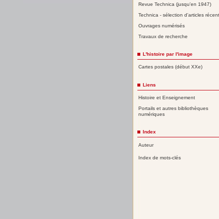
Revue Technica (jusqu'en 1947)
Technica - sélection d'articles récen
Ouvrages numérisés
Travaux de recherche
L'histoire par l'image
Cartes postales (début XXe)
Liens
Histoire et Enseignement
Portails et autres bibliothèques
numériques
Index
Auteur
Index de mots-clés