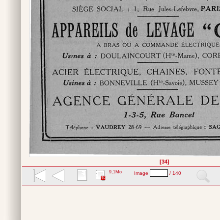
[34]
9,1Mo
Image
/ 140