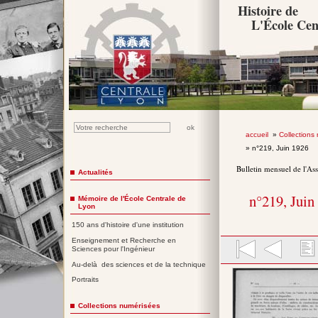
Histoire de
L'École Cen
accueil
»
Collections
» n°219, Juin 1926
Bulletin mensuel de l'As
Actualités
n°219, Juin
Mémoire de l'École Centrale de
Lyon
150 ans d'histoire d'une institution
Enseignement et Recherche en
Sciences pour l'Ingénieur
Au-delà des sciences et de la technique
Portraits
Collections numérisées