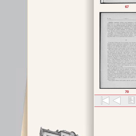
67
70