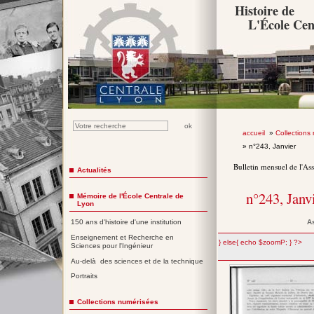
Histoire de
L'École Cen
accueil
»
Collections
» n°243, Janvier
Bulletin mensuel de l'As
Actualités
n°243, Janv
Mémoire de l'École Centrale de
Lyon
A
150 ans d'histoire d'une institution
Enseignement et Recherche en
";} else{ echo $zoomP; } ?>
Sciences pour l'Ingénieur
Au-delà des sciences et de la technique
Portraits
Collections numérisées