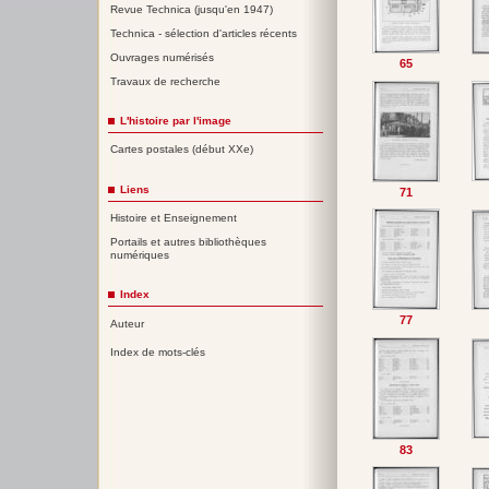
Revue Technica (jusqu'en 1947)
Technica - sélection d'articles récents
Ouvrages numérisés
65
Travaux de recherche
L'histoire par l'image
Cartes postales (début XXe)
Liens
71
Histoire et Enseignement
Portails et autres bibliothèques
numériques
Index
77
Auteur
Index de mots-clés
83