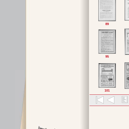
89
95
101