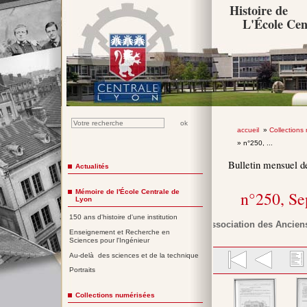
Histoire de
L'École Cen
accueil
»
Collections
» n°250, ...
Bulletin mensuel d
Actualités
Mémoire de l'École Centrale de
n°250, S
Lyon
150 ans d'histoire d'une institution
Association des Anciens
Enseignement et Recherche en
Sciences pour l'Ingénieur
Au-delà des sciences et de la technique
Portraits
Collections numérisées