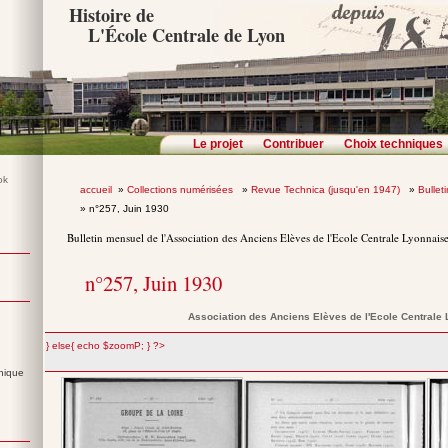
Histoire de
L'École Centrale de Lyon
Le projet
Contribuer
Choix techniques
accueil
»
Collections numérisées
»
Revue Technica (jusqu'en 1947)
»
Bullet
» n°257, Juin 1930
Bulletin mensuel de l'Association des Anciens Elèves de l'Ecole Centrale Lyonnais
n°257, Juin 1930
Association des Anciens Elèves de l'Ecole Centrale
";} else{ echo $zoomP; } ?>
nique