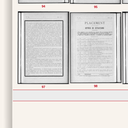
94
95
98
97