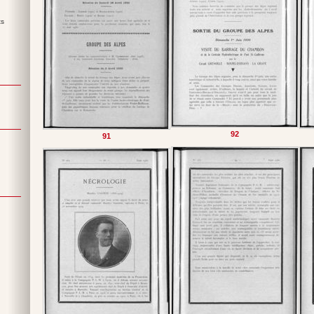
ts
92
91