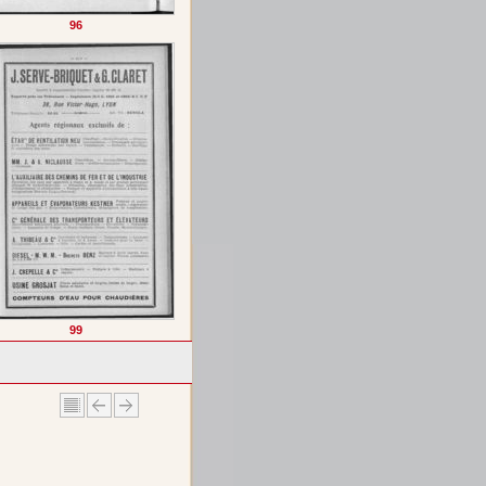
96
99