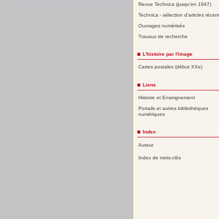
Revue Technica (jusqu'en 1947)
Technica - sélection d'articles récen
Ouvrages numérisés
Travaux de recherche
L'histoire par l'image
Cartes postales (début XXe)
Liens
Histoire et Enseignement
Portails et autres bibliothèques
numériques
Index
Auteur
Index de mots-clés