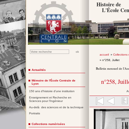
Histoire de
L'École Cen
accueil
»
Collections
» n°258, Juillet
Bulletin mensuel de l'As
Actualités
n°258, Juil
Mémoire de l'École Centrale de
Lyon
A
150 ans d'histoire d'une institution
Enseignement et Recherche en
Sciences pour l'Ingénieur
Au-delà des sciences et de la technique
Portraits
Collections numérisées