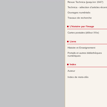
Revue Technica (jusqu'en 1947)
Technica - sélection d'articles récen
Ouvrages numérisés
Travaux de recherche
L'histoire par l'image
Cartes postales (début XXe)
Liens
Histoire et Enseignement
Portails et autres bibliothèques
numériques
Index
Auteur
Index de mots-clés