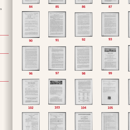
84
85
86
87
ts
93
92
91
90
97
99
96
98
103
102
104
105