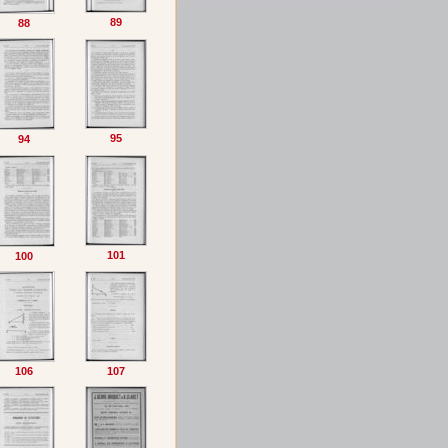
89
88
95
94
101
100
106
107