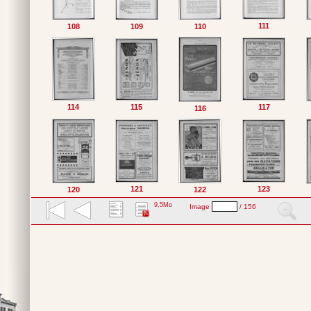
111
108
109
110
114
115
117
116
121
123
120
122
9,5Mo
Image
/ 156