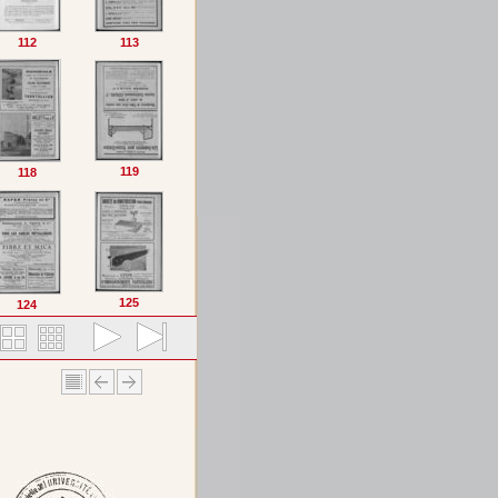
112
113
119
118
125
124