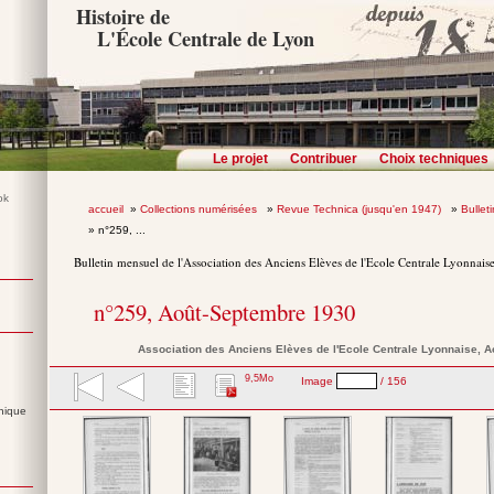
Histoire de
L'École Centrale de Lyon
Le projet
Contribuer
Choix techniques
accueil
»
Collections numérisées
»
Revue Technica (jusqu'en 1947)
»
Bullet
» n°259, ...
Bulletin mensuel de l'Association des Anciens Elèves de l'Ecole Centrale Lyonnais
n°259, Août-Septembre 1930
Association des Anciens Elèves de l'Ecole Centrale Lyonnaise
, 
9,5Mo
Image
/ 156
nique