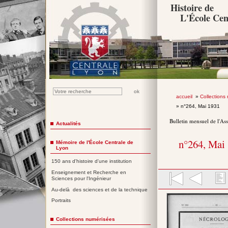
Histoire de
L'École Cen
accueil
»
Collections
» n°264, Mai 1931
Bulletin mensuel de l'As
Actualités
n°264, Mai
Mémoire de l'École Centrale de
Lyon
150 ans d'histoire d'une institution
Enseignement et Recherche en
Sciences pour l'Ingénieur
Au-delà des sciences et de la technique
Portraits
Collections numérisées