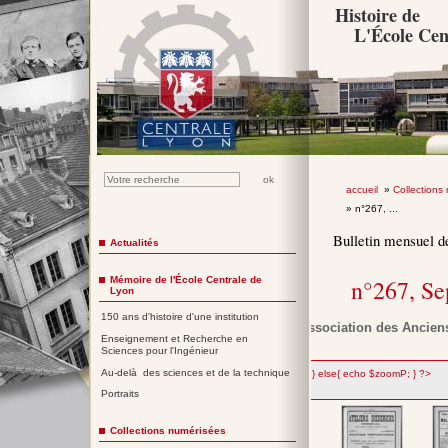
Histoire de
L'École Cen
accueil
»
Collections
» n°267, ...
Bulletin mensuel d
Actualités
Mémoire de l'École Centrale de
n°267, S
Lyon
150 ans d'histoire d'une institution
Association des Anciens
Enseignement et Recherche en
Sciences pour l'Ingénieur
Au-delà des sciences et de la technique
";} else{ echo $zoomP; } ?>
Portraits
Collections numérisées