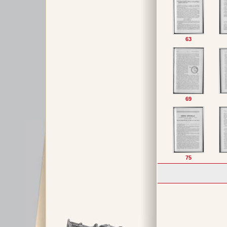
63
69
75