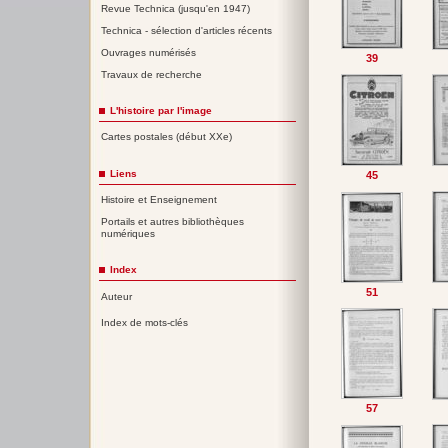
Revue Technica (jusqu'en 1947)
Technica - sélection d'articles récents
Ouvrages numérisés
39
Travaux de recherche
L'histoire par l'image
Cartes postales (début XXe)
Liens
45
Histoire et Enseignement
Portails et autres bibliothèques
numériques
Index
51
Auteur
Index de mots-clés
57