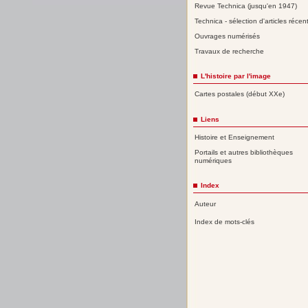
Revue Technica (jusqu'en 1947)
Technica - sélection d'articles récen
Ouvrages numérisés
Travaux de recherche
L'histoire par l'image
Cartes postales (début XXe)
Liens
Histoire et Enseignement
Portails et autres bibliothèques
numériques
Index
Auteur
Index de mots-clés