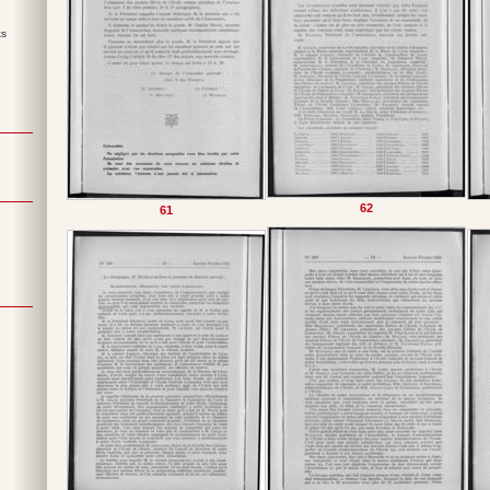
ts
62
61