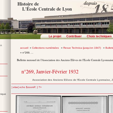
Histoire de
L'École Centrale de Lyon
Le projet
Contribuer
Choix techniques
accueil
»
Collections numérisées
»
Revue Technica (jusqu'en 1947)
»
Bullet
» n°269, ...
Bulletin mensuel de l'Association des Anciens Elèves de l'Ecole Centrale Lyonnais
n°269, Janvier-Février 1932
Association des Anciens Elèves de l'Ecole Centrale Lyonnaise
, 
";} else{ echo $zoomP; } ?>
nique