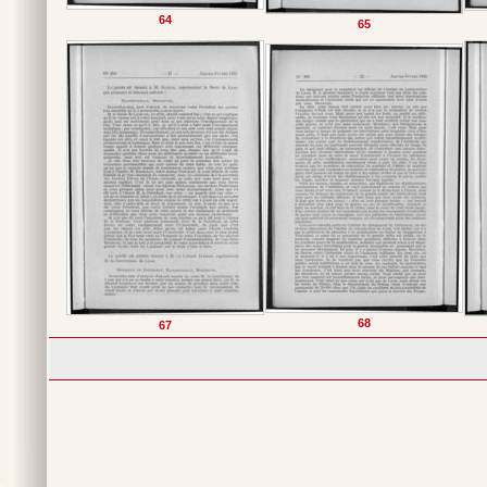
64
65
68
67