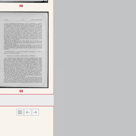
66
69