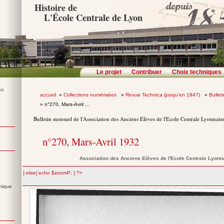
Histoire de
L'École Centrale de Lyon
Le projet
Contribuer
Choix techniques
accueil
»
Collections numérisées
»
Revue Technica (jusqu'en 1947)
»
Bullet
» n°270, Mars-Avril ...
Bulletin mensuel de l'Association des Anciens Elèves de l'Ecole Centrale Lyonnais
n°270, Mars-Avril 1932
Association des Anciens Elèves de l'Ecole Centrale Lyonn
";} else{ echo $zoomP; } ?>
nique