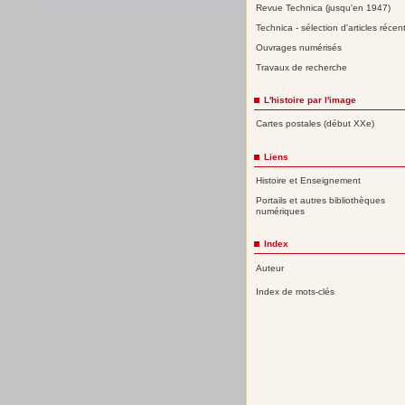
Revue Technica (jusqu'en 1947)
Technica - sélection d'articles récen
Ouvrages numérisés
Travaux de recherche
L'histoire par l'image
Cartes postales (début XXe)
Liens
Histoire et Enseignement
Portails et autres bibliothèques
numériques
Index
Auteur
Index de mots-clés