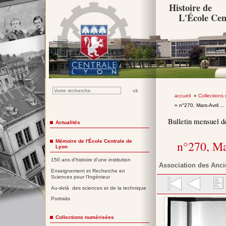
Histoire de
L'École Cen
accueil
»
Collections
» n°270, Mars-Avril ...
Bulletin mensuel d
Actualités
Mémoire de l'École Centrale de
n°270, Ma
Lyon
150 ans d'histoire d'une institution
Association des Anci
Enseignement et Recherche en
Sciences pour l'Ingénieur
Au-delà des sciences et de la technique
Portraits
Collections numérisées