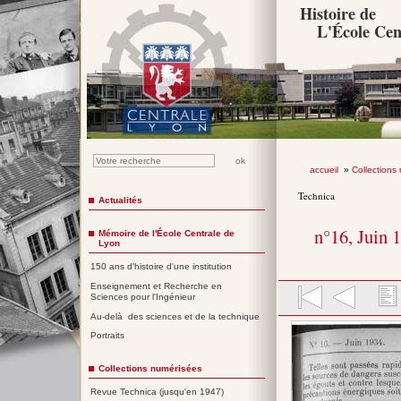
Histoire de
L'École Cen
accueil
»
Collections
Technica
Actualités
n°16, Juin 
Mémoire de l'École Centrale de
Lyon
150 ans d'histoire d'une institution
Enseignement et Recherche en
Sciences pour l'Ingénieur
Au-delà des sciences et de la technique
Portraits
Collections numérisées
Revue Technica (jusqu'en 1947)