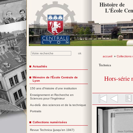
Histoire de
L'École Cen
accueil
»
Collections
Technica
Actualités
Hors-série 
Mémoire de l'École Centrale de
Lyon
150 ans d'histoire d'une institution
Enseignement et Recherche en
Sciences pour l'Ingénieur
Au-delà des sciences et de la technique
Portraits
Collections numérisées
Revue Technica (jusqu'en 1947)