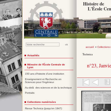
Histoire de
L'École Cen
accueil
»
Collections
Technica
Actualités
n°23, Janvi
Mémoire de l'École Centrale de
Lyon
150 ans d'histoire d'une institution
Enseignement et Recherche en
Sciences pour l'Ingénieur
Au-delà des sciences et de la technique
Portraits
Collections numérisées
Revue Technica (jusqu'en 1947)