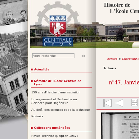
Histoire de
L'École Cen
accueil
»
Collections
Technica
Actualités
n°47, Janvi
Mémoire de l'École Centrale de
Lyon
150 ans d'histoire d'une institution
Enseignement et Recherche en
Sciences pour l'Ingénieur
Au-delà des sciences et de la technique
Portraits
Collections numérisées
Revue Technica (jusqu'en 1947)