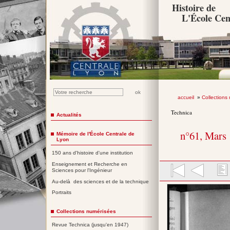
Histoire de
L'École Cen
accueil
»
Collections
Technica
Actualités
n°61, Mars
Mémoire de l'École Centrale de
Lyon
150 ans d'histoire d'une institution
Enseignement et Recherche en
Sciences pour l'Ingénieur
Au-delà des sciences et de la technique
Portraits
Collections numérisées
Revue Technica (jusqu'en 1947)