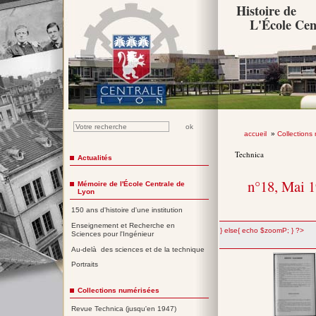
Histoire de
L'École Cen
accueil
»
Collections
Technica
Actualités
n°18, Mai 
Mémoire de l'École Centrale de
Lyon
150 ans d'histoire d'une institution
Enseignement et Recherche en
";} else{ echo $zoomP; } ?>
Sciences pour l'Ingénieur
Au-delà des sciences et de la technique
Portraits
Collections numérisées
Revue Technica (jusqu'en 1947)