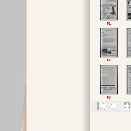
51
57
63