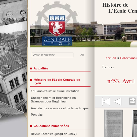
Histoire de
L'École Cen
accueil
»
Collections
Technica
Actualités
n°53, Avril
Mémoire de l'École Centrale de
Lyon
150 ans d'histoire d'une institution
Enseignement et Recherche en
Sciences pour l'Ingénieur
Au-delà des sciences et de la technique
Portraits
Collections numérisées
Revue Technica (jusqu'en 1947)