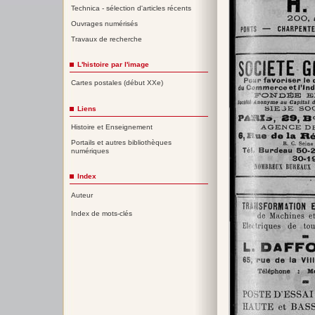
Technica - sélection d'articles récents
Ouvrages numérisés
Travaux de recherche
L'histoire par l'image
Cartes postales (début XXe)
Liens
Histoire et Enseignement
Portails et autres bibliothèques
numériques
Index
Auteur
Index de mots-clés