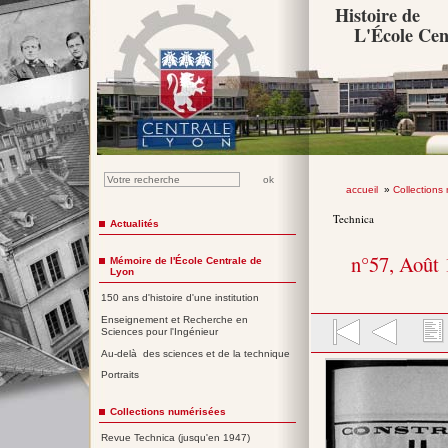
Histoire de
L'École Cen
accueil
»
Collections
Technica
Actualités
n°57, Août
Mémoire de l'École Centrale de
Lyon
150 ans d'histoire d'une institution
Enseignement et Recherche en
Sciences pour l'Ingénieur
Au-delà des sciences et de la technique
Portraits
Collections numérisées
Revue Technica (jusqu'en 1947)