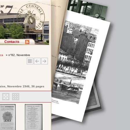
Contacts
ica
» n°82, Novembre
aise
, Novembre 1946, 36 pages