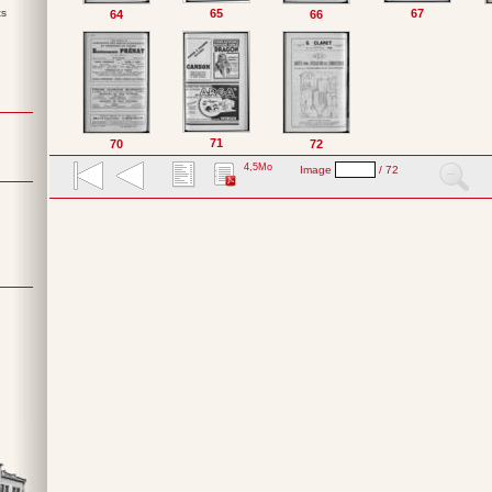
65
67
ts
64
66
71
70
72
4,5Mo
Image
/ 72