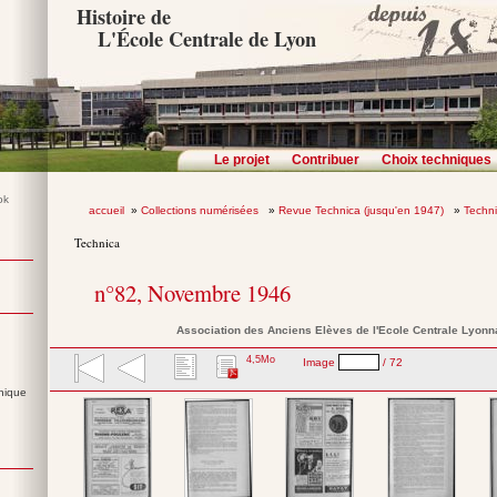
Histoire de
L'École Centrale de Lyon
Le projet
Contribuer
Choix techniques
accueil
»
Collections numérisées
»
Revue Technica (jusqu'en 1947)
»
Techn
Technica
n°82, Novembre 1946
Association des Anciens Elèves de l'Ecole Centrale Lyonn
4,5Mo
Image
/ 72
nique