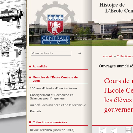
Histoire de
L'École Cen
accueil
»
Collections
Ouvrages numéris
Actualités
Mémoire de l'École Centrale de
Cours de 
Lyon
l'Ecole Ce
150 ans d'histoire d'une institution
Enseignement et Recherche en
les élèves
Sciences pour l'Ingénieur
Au-delà des sciences et de la technique
gouverne
Portraits
Collections numérisées
Revue Technica (jusqu'en 1947)