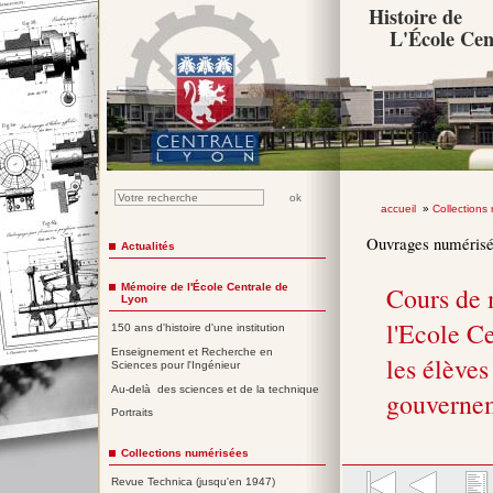
Histoire de
L'École Cen
accueil
»
Collections
Ouvrages numéris
Actualités
Mémoire de l'École Centrale de
Cours de 
Lyon
l'Ecole Ce
150 ans d'histoire d'une institution
Enseignement et Recherche en
les élèves
Sciences pour l'Ingénieur
Au-delà des sciences et de la technique
gouverne
Portraits
Collections numérisées
Revue Technica (jusqu'en 1947)