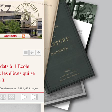
Contacts
dats à l'Ecole
 les élèves qui se
 3.
 Comberousse
, 1861, 639 pages