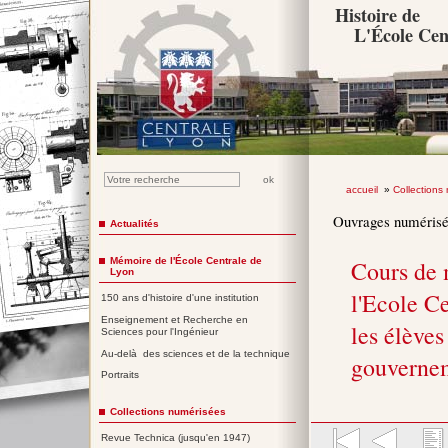
Histoire de
L'École Cen
accueil
»
Collections
Ouvrages numéris
Actualités
Mémoire de l'École Centrale de
Cours de 
Lyon
l'Ecole Ce
150 ans d'histoire d'une institution
Enseignement et Recherche en
les élèves
Sciences pour l'Ingénieur
Au-delà des sciences et de la technique
gouverne
Portraits
Collections numérisées
Revue Technica (jusqu'en 1947)