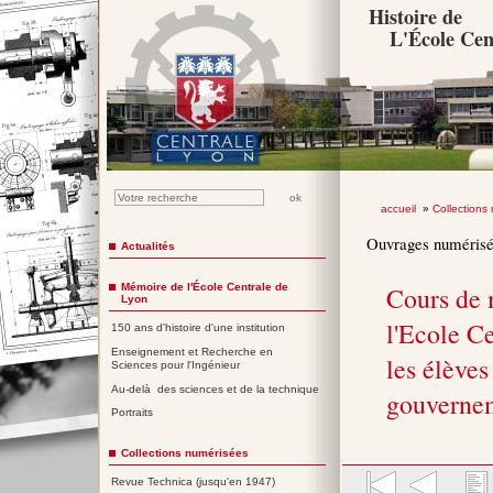
Histoire de
L'École Cen
accueil
»
Collections
Ouvrages numéris
Actualités
Mémoire de l'École Centrale de
Cours de 
Lyon
l'Ecole Ce
150 ans d'histoire d'une institution
Enseignement et Recherche en
les élèves
Sciences pour l'Ingénieur
Au-delà des sciences et de la technique
gouverne
Portraits
Collections numérisées
Revue Technica (jusqu'en 1947)