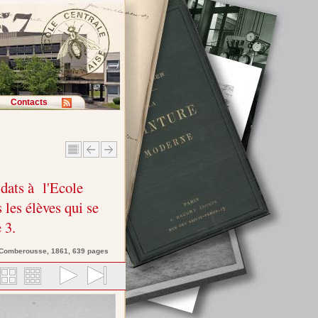
Contacts
dats à l'Ecole
 les élèves qui se
 3.
 Comberousse
, 1861, 639 pages